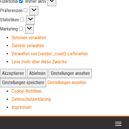
Funktional
Immer aktiv
Funktional
Präferenzen
Präferenzen
Statistiken
Statistiken
Marketing
Marketing
Optionen verwalten
Dienste verwalten
Verwalten von {vendor_count}-Lieferanten
Lese mehr über diese Zwecke
Akzeptieren
Ablehnen
Einstellungen ansehen
Einstellungen speichern
Einstellungen ansehen
Cookie-Richtlinie
Datenschutzerklärung
Impressum
Zum
Inhalt