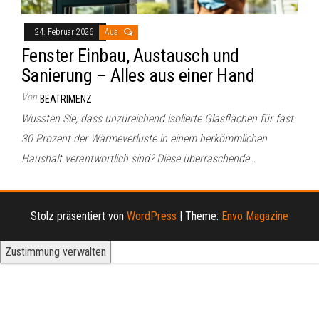
24. Februar 2026
Aus
Fenster Einbau, Austausch und
Sanierung – Alles aus einer Hand
Von
BEATRIMENZ
Wussten Sie, dass unzureichend isolierte Glasflächen für fast
30 Prozent der Wärmeverluste in einem herkömmlichen
Haushalt verantwortlich sind? Diese überraschende…
Stolz präsentiert von
WordPress
|
Theme:
Envo Magazine
Zustimmung verwalten