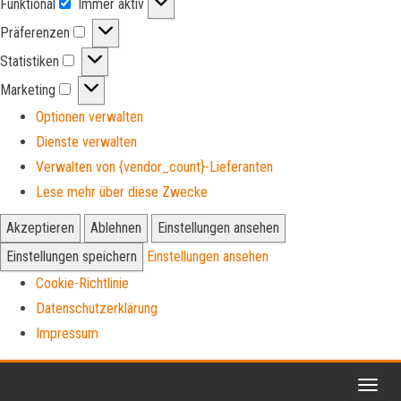
Funktional
Immer aktiv
Funktional
Präferenzen
Präferenzen
Statistiken
Statistiken
Marketing
Marketing
Optionen verwalten
Dienste verwalten
Verwalten von {vendor_count}-Lieferanten
Lese mehr über diese Zwecke
Akzeptieren
Ablehnen
Einstellungen ansehen
Einstellungen speichern
Einstellungen ansehen
Cookie-Richtlinie
Datenschutzerklärung
Impressum
Zum
Inhalt