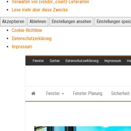
Verwalten von {vendor_count}-Lieferanten
Lese mehr über diese Zwecke
Akzeptieren
Ablehnen
Einstellungen ansehen
Einstellungen spei
Cookie-Richtlinie
Datenschutzerklärung
Impressum
Zum
Fenster
Garten
Datenschutzerklärung
Impressum
Ha
Inhalt
springen
Fenster
Fenster Planung
Sicherheit